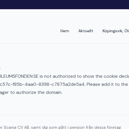
Hem
Aktuellt
Köpingsvik, Ö
s
BILEUMSFONDEN.SE is not authorized to show the cookie decla
1c57c-f85b-4aa0-8398-c7875a2de5a4. Please add it to the
ager to authorize the domain.
r Scania CV AB, samt dig som gått i pension från dessa företag.